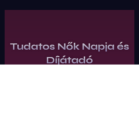
Tudatos Nők Napja és
Díjátadó
Jegyek vásárlása
ÁSZF
Adatkezelési tájékoztató
Impresszum