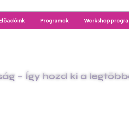
Előadóink
Programok
Workshop progr
ág – Így hozd ki a legtöbb
 TESTUDATOSSÁG – ÍGY HOZD KI