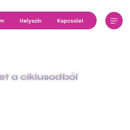
am
Helyszín
Kapcsolat
et a ciklusodból
 A LEGTÖBBET A CIKLUSODBÓL