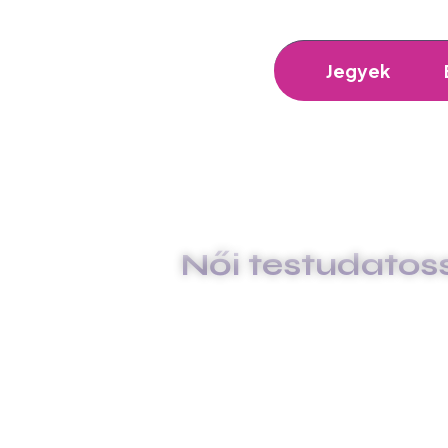
Jegyek
Női testudatoss
CIRCLE TUDATOS NŐK
NŐI