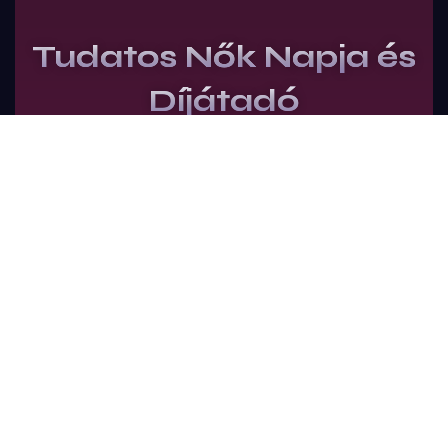
Tudatos Nők Napja és
Díjátadó
Jegyek vásárlása
ÁSZF
Adatkezelési tájékoztató
Impresszum